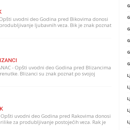
G
K
G
 Opšti uvodni deo Godina pred Bikovima donosi
a produbljivanje ljubavnih veza. Bik je znak poznat
G
G
G
LIZANCI
G
ANAC - Opšti uvodni deo Godina pred Blizancima
enutke. Blizanci su znak poznat po svojoj
L
L
L
AK
L
- Opšti uvodni deo Godina pred Rakovima donosi
ilike za produbljivanje postojećih veza. Rak je
L