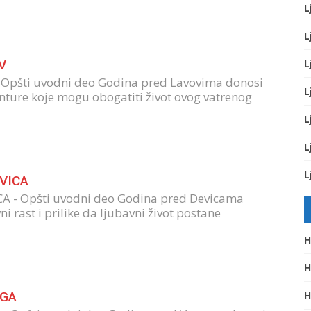
L
L
V
L
 Opšti uvodni deo Godina pred Lavovima donosi
L
vanture koje mogu obogatiti život ovog vatrenog
L
L
L
EVICA
CA - Opšti uvodni deo Godina pred Devicama
 rast i prilike da ljubavni život postane
H
H
AGA
H