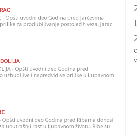
ARAC
 - Opšti uvodni deo Godina pred Jarčevima
rilike za produbljivanje postojećih veza. Jarac
V
ODOLIJA
LIJA - Opšti uvodni deo Godina pred
 uzbudljive i nepredvidive prilike u ljubavnom
BE
- Opšti uvodni deo Godina pred Ribama donosi
 za unutrašnji rast u ljubavnom životu. Ribe su