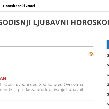
Horoskopski Znaci
GODISNJI LJUBAVNI HOROSKO
G
G
G
VAN
 - Opšti uvodni deo Godina pred Ovnovima
G
renutke i prilike za produbljivanje ljubavnih
G
G