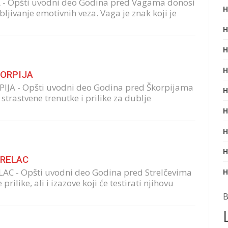
 - Opšti uvodni deo Godina pred Vagama donosi
H
ljivanje emotivnih veza. Vaga je znak koji je
H
H
H
KORPIJA
IJA - Opšti uvodni deo Godina pred Škorpijama
H
strastvene trenutke i prilike za dublje
H
H
H
TRELAC
AC - Opšti uvodni deo Godina pred Strelčevima
H
ilike, ali i izazove koji će testirati njihovu
B