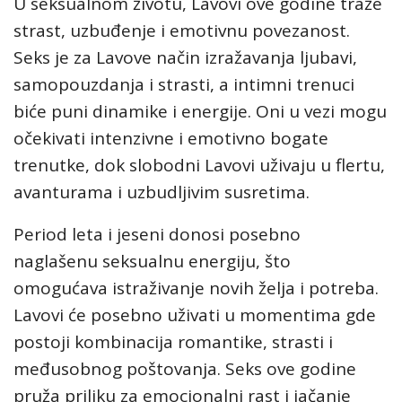
U seksualnom životu, Lavovi ove godine traže
strast, uzbuđenje i emotivnu povezanost.
Seks je za Lavove način izražavanja ljubavi,
samopouzdanja i strasti, a intimni trenuci
biće puni dinamike i energije. Oni u vezi mogu
očekivati intenzivne i emotivno bogate
trenutke, dok slobodni Lavovi uživaju u flertu,
avanturama i uzbudljivim susretima.
Period leta i jeseni donosi posebno
naglašenu seksualnu energiju, što
omogućava istraživanje novih želja i potreba.
Lavovi će posebno uživati u momentima gde
postoji kombinacija romantike, strasti i
međusobnog poštovanja. Seks ove godine
pruža priliku za emocionalni rast i jačanje