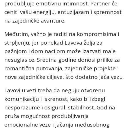
produbljuje emotivnu intimnost. Partner će
ceniti vašu energiju, entuzijazam i spremnost
na zajedničke avanture.
Međutim, važno je raditi na kompromisima i
strpljenju, jer ponekad Lavova želja za
pažnjom i dominacijom može izazvati male
nesuglasice. Sredina godine donosi prilike za
romantična putovanja, zajedničke projekte i
nove zajedničke ciljeve, što dodatno jača vezu.
Lavovi u vezi treba da neguju otvorenu
komunikaciju i iskrenost, kako bi izbegli
nesporazume i osigurali stabilnost. Godina
pruža mogućnost produbljivanja
emocionalne veze i jačanja međusobnog