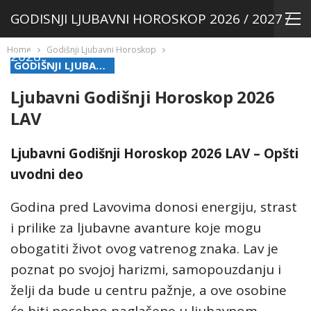
GODISNJI LJUBAVNI HOROSKOP 2026 / 2027 /
Home
Godišnji Ljubavni Horoskop
2028
GODIŠNJI LJUBAVNI HOROSKOP
Ljubavni Godišnji Horoskop 2026
LAV
Ljubavni Godišnji Horoskop 2026 LAV – Opšti
uvodni deo
Godina pred Lavovima donosi energiju, strast
i prilike za ljubavne avanture koje mogu
obogatiti život ovog vatrenog znaka. Lav je
poznat po svojoj harizmi, samopouzdanju i
želji da bude u centru pažnje, a ove osobine