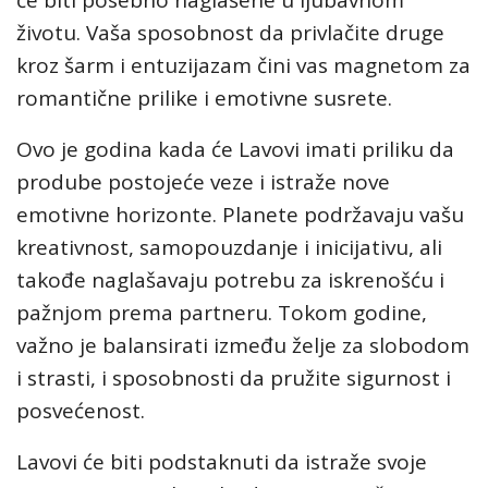
će biti posebno naglašene u ljubavnom
životu. Vaša sposobnost da privlačite druge
kroz šarm i entuzijazam čini vas magnetom za
romantične prilike i emotivne susrete.
Ovo je godina kada će Lavovi imati priliku da
prodube postojeće veze i istraže nove
emotivne horizonte. Planete podržavaju vašu
kreativnost, samopouzdanje i inicijativu, ali
takođe naglašavaju potrebu za iskrenošću i
pažnjom prema partneru. Tokom godine,
važno je balansirati između želje za slobodom
i strasti, i sposobnosti da pružite sigurnost i
posvećenost.
Lavovi će biti podstaknuti da istraže svoje