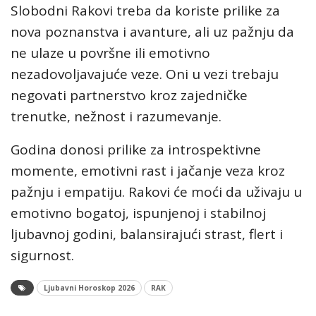
Slobodni Rakovi treba da koriste prilike za
nova poznanstva i avanture, ali uz pažnju da
ne ulaze u površne ili emotivno
nezadovoljavajuće veze. Oni u vezi trebaju
negovati partnerstvo kroz zajedničke
trenutke, nežnost i razumevanje.
Godina donosi prilike za introspektivne
momente, emotivni rast i jačanje veza kroz
pažnju i empatiju. Rakovi će moći da uživaju u
emotivno bogatoj, ispunjenoj i stabilnoj
ljubavnoj godini, balansirajući strast, flert i
sigurnost.
Ljubavni Horoskop 2026
RAK