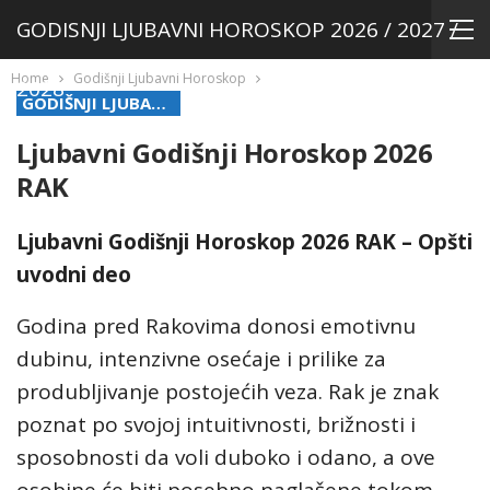
GODISNJI LJUBAVNI HOROSKOP 2026 / 2027 /
Home
Godišnji Ljubavni Horoskop
2028
GODIŠNJI LJUBAVNI HOROSKOP
Ljubavni Godišnji Horoskop 2026
RAK
Ljubavni Godišnji Horoskop 2026 RAK – Opšti
uvodni deo
Godina pred Rakovima donosi emotivnu
dubinu, intenzivne osećaje i prilike za
produbljivanje postojećih veza. Rak je znak
poznat po svojoj intuitivnosti, brižnosti i
sposobnosti da voli duboko i odano, a ove