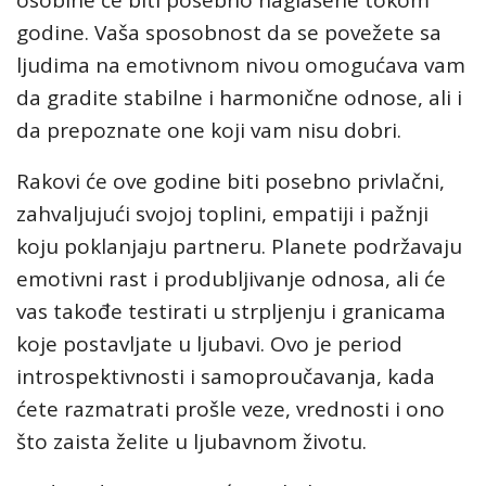
osobine će biti posebno naglašene tokom
godine. Vaša sposobnost da se povežete sa
ljudima na emotivnom nivou omogućava vam
da gradite stabilne i harmonične odnose, ali i
da prepoznate one koji vam nisu dobri.
Rakovi će ove godine biti posebno privlačni,
zahvaljujući svojoj toplini, empatiji i pažnji
koju poklanjaju partneru. Planete podržavaju
emotivni rast i produbljivanje odnosa, ali će
vas takođe testirati u strpljenju i granicama
koje postavljate u ljubavi. Ovo je period
introspektivnosti i samoproučavanja, kada
ćete razmatrati prošle veze, vrednosti i ono
što zaista želite u ljubavnom životu.