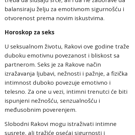
treba da slušaju srce, ali i da ne zaborave da
balansiraju želju za emotivnom sigurnošću i
otvorenost prema novim iskustvima.
Horoskop za seks
U seksualnom životu, Rakovi ove godine traže
duboku emotivnu povezanost i bliskost sa
partnerom. Seks je za Rakove način
izražavanja ljubavi, nežnosti i pažnje, a fizička
intimnost duboko povezuje emotivno i
telesno. Za one u vezi, intimni trenutci će biti
ispunjeni nežnošću, senzualnošću i
međusobnim poverenjem.
Slobodni Rakovi mogu istraživati intimne
susrete, ali tražiće osećaj sigurnosti i