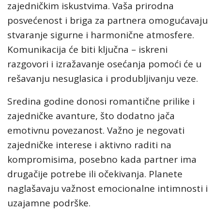
zajedničkim iskustvima. Vaša prirodna
posvećenost i briga za partnera omogućavaju
stvaranje sigurne i harmonične atmosfere.
Komunikacija će biti ključna – iskreni
razgovori i izražavanje osećanja pomoći će u
rešavanju nesuglasica i produbljivanju veze.
Sredina godine donosi romantične prilike i
zajedničke avanture, što dodatno jača
emotivnu povezanost. Važno je negovati
zajedničke interese i aktivno raditi na
kompromisima, posebno kada partner ima
drugačije potrebe ili očekivanja. Planete
naglašavaju važnost emocionalne intimnosti i
uzajamne podrške.